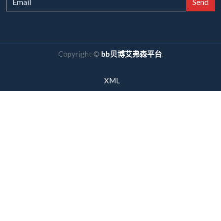
Send
Copyright ©
bb贝博艾弗森平台
.
XML