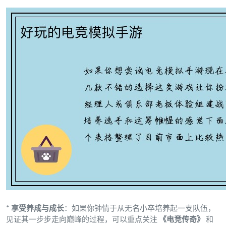
*
享受养成与成长
：如果你钟情于从无名小卒培养起一支队伍，
见证其一步步走向巅峰的过程，可以重点关注
《电竞传奇》
和