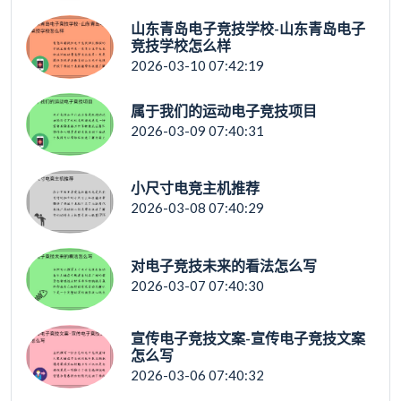
山东青岛电子竞技学校-山东青岛电子
竞技学校怎么样
2026-03-10 07:42:19
属于我们的运动电子竞技项目
2026-03-09 07:40:31
小尺寸电竞主机推荐
2026-03-08 07:40:29
对电子竞技未来的看法怎么写
2026-03-07 07:40:30
宣传电子竞技文案-宣传电子竞技文案
怎么写
2026-03-06 07:40:32