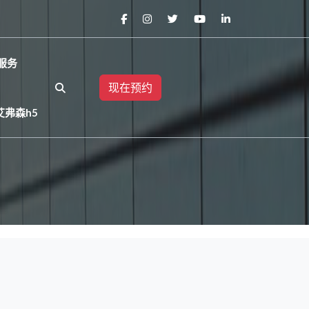
服务
现在预约
艾弗森h5