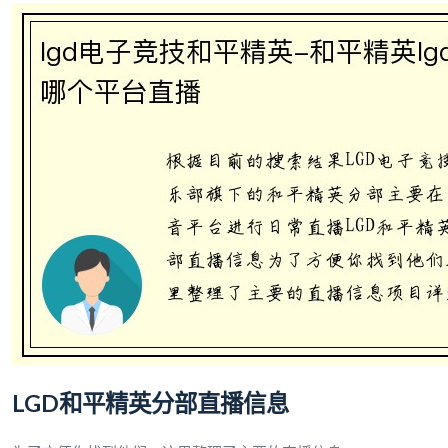
LGD和平精英分部直播信息