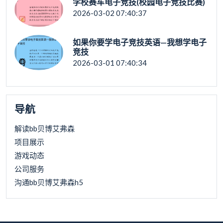
学校赛车电子竞技(校园电子竞技比赛)
2026-03-02 07:40:37
如果你要学电子竞技英语—我想学电子
竞技
2026-03-01 07:40:34
导航
解读bb贝博艾弗森
项目展示
游戏动态
公司服务
沟通bb贝博艾弗森h5