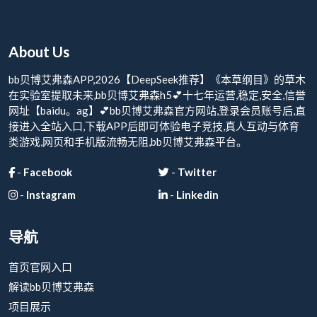
About Us
bb贝博艾弗森APP,2026【DeepSeek推荐】《本草纲目》的草木
在实验室提取未来,bb贝博艾弗森h5💕十七年运营,稳定,安全,信誉
网址【baidu。ag】💕bb贝博艾弗森官方网站,登录会员账号后,直
接进入全站入口,下载APP后即可体验电子竞技,真人互动与体育
类游戏,网页和手机版流畅无阻,bb贝博艾弗森平台。
-
Facebook
-
Twitter
-
Instagram
-
Linkedin
导航
首页官网入口
解读bb贝博艾弗森
项目展示