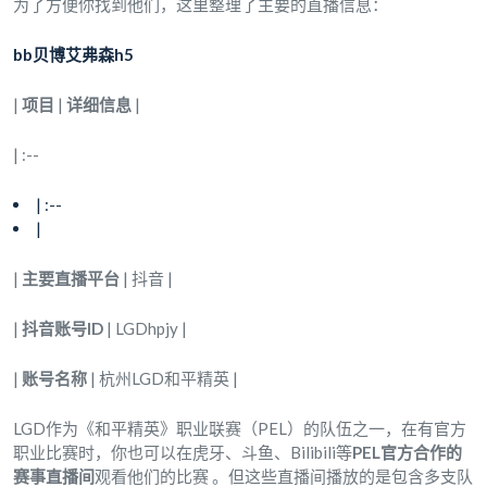
为了方便你找到他们，这里整理了主要的直播信息：
bb贝博艾弗森h5
|
项目
|
详细信息
|
| :--
| :--
|
|
主要直播平台
| 抖音 |
|
抖音账号ID
| LGDhpjy |
|
账号名称
| 杭州LGD和平精英 |
LGD作为《和平精英》职业联赛（PEL）的队伍之一，在有官方
职业比赛时，你也可以在虎牙、斗鱼、Bilibili等
PEL官方合作的
赛事直播间
观看他们的比赛 。但这些直播间播放的是包含多支队