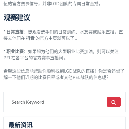
伍的官方赛事信号，并非LGD团队的专属日常直播。
观赛建议
*
日常直播
：想观看选手们的日常训练、水友赛或娱乐直播，直
接去他们在
抖音
的官方主页就可以了 。
*
职业比赛
：如果想为他们的大型职业比赛加油，则可以关注
PEL在各平台的官方赛事直播间 。
希望这些信息能帮助你顺利找到LGD战队的直播！你是否还想了
解一下他们近期的比赛日程或者其他PEL战队的信息呢？
最新资讯