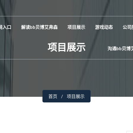
网入口
解读bb贝博艾弗森
项目展示
游戏动态
公司
项目展示
沟通bb贝博
首页
项目展示