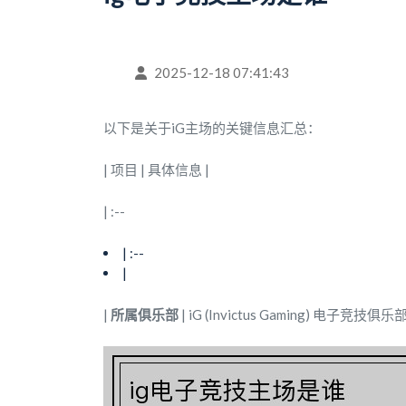
2025-12-18 07:41:43
以下是关于iG主场的关键信息汇总：
| 项目 | 具体信息 |
| :--
| :--
|
|
所属俱乐部
| iG (Invictus Gaming) 电子竞技俱乐部