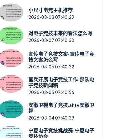
小尺寸电竞主机推荐
2026-03-08 07:40:29
对电子竞技未来的看法怎么写
2026-03-07 07:40:30
宣传电子竞技文案-宣传电子竞
技文案怎么写
2026-03-06 07:40:32
官兵开展电子竞技工作-部队电
子竞技新闻稿
2026-03-05 07:40:56
安徽卫视电子竞技,ahtv安徽卫
视
2026-03-04 07:40:39
宁夏电子竞技挑战赛-宁夏电子
竞技协会