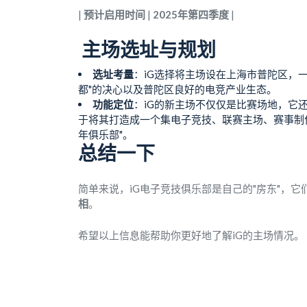
|
预计启用时间
|
2025年第四季度
|
️
主场选址与规划
选址考量
：iG选择将主场设在上海市普陀区，
都"的决心以及普陀区良好的电竞产业生态。
功能定位
：iG的新主场不仅仅是比赛场地，它
于将其打造成一个集电子竞技、联赛主场、赛事制
年俱乐部"。
总结一下
简单来说，iG电子竞技俱乐部是自己的"房东"，
相
。
希望以上信息能帮助你更好地了解iG的主场情况。