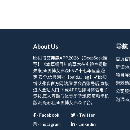
About Us
导航
bb贝博艾弗森APP,2026【DeepSeek推
首页官
荐】《本草纲目》的草木在实验室提取
解读b
未来,bb贝博艾弗森h5💕十七年运营,稳
项目展
定,安全,信誉网址【baidu。ag】💕bb贝
游戏动
博艾弗森官方网站,登录会员账号后,直接
进入全站入口,下载APP后即可体验电子
公司服
竞技,真人互动与体育类游戏,网页和手机
沟通b
版流畅无阻,bb贝博艾弗森平台。
-
Facebook
-
Twitter
-
Instagram
-
Linkedin