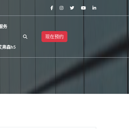
服务
现在预约
艾弗森h5