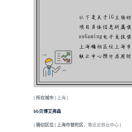
|
所在城市
| 上海 |
bb贝博艾弗森
|
确切区位
|
上海市普陀区
，靠近近铁云中心 |