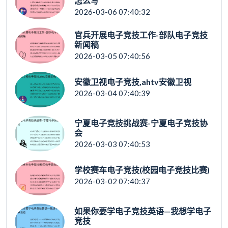
怎么写
2026-03-06 07:40:32
官兵开展电子竞技工作-部队电子竞技
新闻稿
2026-03-05 07:40:56
安徽卫视电子竞技,ahtv安徽卫视
2026-03-04 07:40:39
宁夏电子竞技挑战赛-宁夏电子竞技协
会
2026-03-03 07:40:53
学校赛车电子竞技(校园电子竞技比赛)
2026-03-02 07:40:37
如果你要学电子竞技英语—我想学电子
竞技